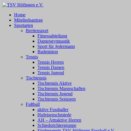
Zum
Inhalt
TSV Höfingen e.V.
TSV Höfingen e.V.
Home
springen
Mitgliedsantrag
Sportarten
Breitensport
Fitnessabteilung
Damengymnastik
Sport für Jedermann
Badminton
Tennis
Tennis Herren
Tennis Damen
Tennis Jugend
Tischtennis
Tischtennis Aktive
Tischtennis Mannschaften
Tischtennis Jugend
Tischtennis Senioren
Fußball
aktive Fussballer
Hufeisenschmiede
AH – Attraktive Herren
Schiedsrichtergruppe
Förderverein TSV Höfingen Fussball e.V.