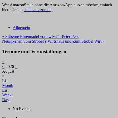
Wer AmazonSmile ohne die Amazon-App nutzen möchte, einfach
hier klicken:
smile.amazon.de
Allgemein
Beitragsnavigation
« Silberne Ehrennadel vom wfv für Peter Pelz
Neuigkeiten vom Strobel´s Wirtshaus und Zum Strobel Wirt »
Termine und Veranstaltungen
<
<
2026
>
August
>
List
Month
List
Week
Day
No Events