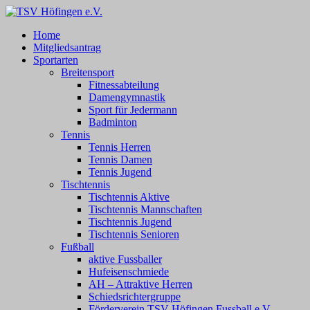
Zum
Inhalt
TSV Höfingen e.V.
TSV Höfingen e.V.
Home
springen
Mitgliedsantrag
Sportarten
Breitensport
Fitnessabteilung
Damengymnastik
Sport für Jedermann
Badminton
Tennis
Tennis Herren
Tennis Damen
Tennis Jugend
Tischtennis
Tischtennis Aktive
Tischtennis Mannschaften
Tischtennis Jugend
Tischtennis Senioren
Fußball
aktive Fussballer
Hufeisenschmiede
AH – Attraktive Herren
Schiedsrichtergruppe
Förderverein TSV Höfingen Fussball e.V.