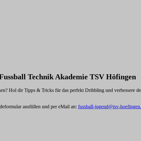
e Fussball Technik Akademie TSV Höfingen
en? Hol dir Tipps & Tricks für das perfekt Dribbling und verbessere d
eformular ausfüllen und per eMail an:
fussball-jugend@tsv-hoefingen