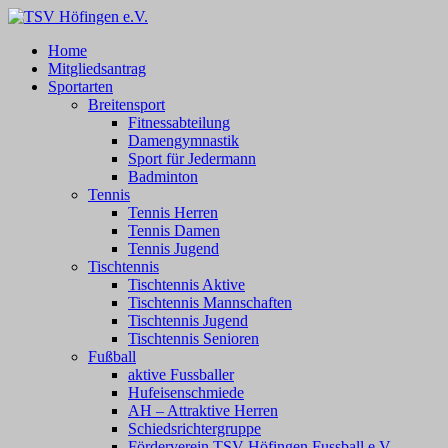
Zum
Inhalt
TSV Höfingen e.V.
TSV Höfingen e.V.
Home
springen
Mitgliedsantrag
Sportarten
Breitensport
Fitnessabteilung
Damengymnastik
Sport für Jedermann
Badminton
Tennis
Tennis Herren
Tennis Damen
Tennis Jugend
Tischtennis
Tischtennis Aktive
Tischtennis Mannschaften
Tischtennis Jugend
Tischtennis Senioren
Fußball
aktive Fussballer
Hufeisenschmiede
AH – Attraktive Herren
Schiedsrichtergruppe
Förderverein TSV Höfingen Fussball e.V.