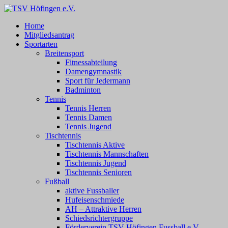
Zum
Inhalt
TSV Höfingen e.V.
TSV Höfingen e.V.
Home
springen
Mitgliedsantrag
Sportarten
Breitensport
Fitnessabteilung
Damengymnastik
Sport für Jedermann
Badminton
Tennis
Tennis Herren
Tennis Damen
Tennis Jugend
Tischtennis
Tischtennis Aktive
Tischtennis Mannschaften
Tischtennis Jugend
Tischtennis Senioren
Fußball
aktive Fussballer
Hufeisenschmiede
AH – Attraktive Herren
Schiedsrichtergruppe
Förderverein TSV Höfingen Fussball e.V.