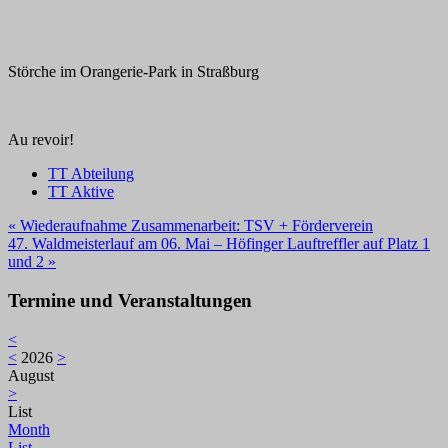
Störche im Orangerie-Park in Straßburg
Au revoir!
TT Abteilung
TT Aktive
Beitragsnavigation
« Wiederaufnahme Zusammenarbeit: TSV + Förderverein
47. Waldmeisterlauf am 06. Mai – Höfinger Lauftreffler auf Platz 1
und 2 »
Termine und Veranstaltungen
<
<
2026
>
August
>
List
Month
List