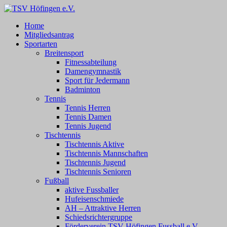
Zum
Inhalt
TSV Höfingen e.V.
TSV Höfingen e.V.
Home
springen
Mitgliedsantrag
Sportarten
Breitensport
Fitnessabteilung
Damengymnastik
Sport für Jedermann
Badminton
Tennis
Tennis Herren
Tennis Damen
Tennis Jugend
Tischtennis
Tischtennis Aktive
Tischtennis Mannschaften
Tischtennis Jugend
Tischtennis Senioren
Fußball
aktive Fussballer
Hufeisenschmiede
AH – Attraktive Herren
Schiedsrichtergruppe
Förderverein TSV Höfingen Fussball e.V.