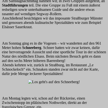
Am Samstagnachmittag nahmen wir, in zwei Gruppen aufgeteilt, an
Stadtführungen
teil. Die eine Gruppe zu Fuß mit einem äußerst
redseligen sowie unterhaltsamen Guide und die andere etwas
rasanter auf wendigen Segway-Rollern.
Anschließend besichtigten wir das imposante Straßburger Münster
und genossen abends kulinarische Spezialitäten wie zum Beispiel
Elsässer Sauerkraut.
Am Sonntag ging es in die Vogesen – wir wanderten auf den 961
Meter hohen
Schneeberg
. Schnee hatten wir zwar keinen, dafür
eine hervorragende Aussicht und eine sportliche Tour in der schönen
Natur des nördlichen Elsass. Beim nächsten Besuch geht es dann
auf den sechs Meter höheren Baerenberg!
Abends kehrten wir, zurück in Straßburg, im Restaurant „Le
Schnockeloch“ ein. Schnaken standen zwar nicht auf der Karte,
dafür jede Menge leckerer Spezialitäten!
Am Montag legten wir, schon auf der Rückreise, einen
Zwischenstopp im pfälzischen Nothweiler, direkt an der
französischen Grenze, ein.