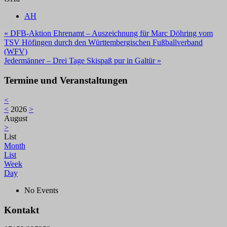
AH
Beitragsnavigation
« DFB-Aktion Ehrenamt – Auszeichnung für Marc Döhring vom
TSV Höfingen durch den Württembergischen Fußballverband
(WFV)
Jedermänner – Drei Tage Skispaß pur in Galtür »
Termine und Veranstaltungen
<
<
2026
>
August
>
List
Month
List
Week
Day
No Events
Kontakt