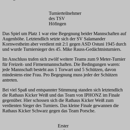
Turnierteilnehmer
des TSV
Höfingen
Das Spiel um Platz 1 war eine Begegnung beider Mannschaften auf
Augenhöhe. Letztendlich setzte sich der SV Salamander
Kornwestheim aber verdient mit 2:1 gegen ASD Ostuni 1945 durch
und wurde Turniersieger des 45. Mike Rauss-Gedächtnisturniers.
Im Anschluss trafen sich zwölf weitere Teams zum 9 Meter-Turnier
für Freizeit- und Firmenmannschaften. Die Bedingungen waren:
jede Mannschaft besteht aus 1 Torwart und 5 Schützen, davon
mindestens eine Frau. Pro Begegnung muss jeder der Schützen
antreten.
Bei viel Spaß und entspannter Stimmung standen sich letztendlich
die Rathaus Kicker Weiß und das Team von IPHONZ im Finale
gegenüber. Hier schossen sich die Rathaus Kicker Weiß zum
verdienten Sieger des Turniers. Das kleine Finale gewannen die
Rathaus Kicker Schwarz gegen das Team Porsche.
Erster