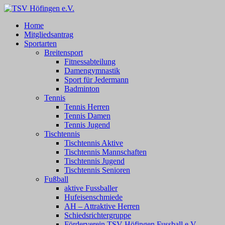
Zum
Inhalt
TSV Höfingen e.V.
TSV Höfingen e.V.
Home
springen
Mitgliedsantrag
Sportarten
Breitensport
Fitnessabteilung
Damengymnastik
Sport für Jedermann
Badminton
Tennis
Tennis Herren
Tennis Damen
Tennis Jugend
Tischtennis
Tischtennis Aktive
Tischtennis Mannschaften
Tischtennis Jugend
Tischtennis Senioren
Fußball
aktive Fussballer
Hufeisenschmiede
AH – Attraktive Herren
Schiedsrichtergruppe
Förderverein TSV Höfingen Fussball e.V.