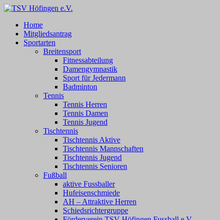
Zum
Inhalt
TSV Höfingen e.V.
TSV Höfingen e.V.
Home
springen
Mitgliedsantrag
Sportarten
Breitensport
Fitnessabteilung
Damengymnastik
Sport für Jedermann
Badminton
Tennis
Tennis Herren
Tennis Damen
Tennis Jugend
Tischtennis
Tischtennis Aktive
Tischtennis Mannschaften
Tischtennis Jugend
Tischtennis Senioren
Fußball
aktive Fussballer
Hufeisenschmiede
AH – Attraktive Herren
Schiedsrichtergruppe
Förderverein TSV Höfingen Fussball e.V.