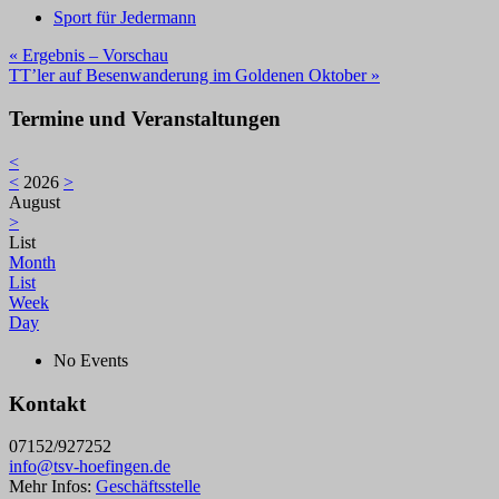
Sport für Jedermann
Beitragsnavigation
« Ergebnis – Vorschau
TT’ler auf Besenwanderung im Goldenen Oktober »
Termine und Veranstaltungen
<
<
2026
>
August
>
List
Month
List
Week
Day
No Events
Kontakt
07152/927252
info@tsv-hoefingen.de
Mehr Infos:
Geschäftsstelle