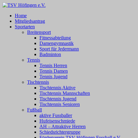
Zum
Inhalt
TSV Höfingen e.V.
TSV Höfingen e.V.
Home
springen
Mitgliedsantrag
Sportarten
Breitensport
Fitnessabteilung
Damengymnastik
Sport für Jedermann
Badminton
Tennis
Tennis Herren
Tennis Damen
Tennis Jugend
Tischtennis
Tischtennis Aktive
Tischtennis Mannschaften
Tischtennis Jugend
Tischtennis Senioren
Fußball
aktive Fussballer
Hufeisenschmiede
AH – Attraktive Herren
Schiedsrichtergruppe
Förderverein TSV Höfingen Fussball e.V.