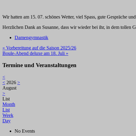
Wir hatten am 15. 07. schönes Wetter, viel Spass, gute Gespräche u
Herzlichen Dank an Susanne, dass wir wieder bei ihr, in dem tollen Ga
Damengymnastik
Beitragsnavigation
« Vorbereitung auf die Saison 2025/26
Boule-Abend deluxe am 18. Juli »
Termine und Veranstaltungen
<
<
2026
>
August
>
List
Month
List
Week
Day
No Events