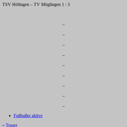
TSV Höfingen – TV Möglingen 1 : 3
–
–
–
–
–
–
–
–
–
Fußballer aktive
Beitragsnavigation
« Trauer