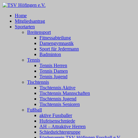
Zum
Inhalt
TSV Höfingen e.V.
TSV Höfingen e.V.
Home
springen
Mitgliedsantrag
Sportarten
Breitensport
Fitnessabteilung
Damengymnastik
Sport für Jedermann
Badminton
Tennis
Tennis Herren
Tennis Damen
Tennis Jugend
Tischtennis
Tischtennis Aktive
Tischtennis Mannschaften
Tischtennis Jugend
Tischtennis Senioren
Fußball
aktive Fussballer
Hufeisenschmiede
AH – Attraktive Herren
Schiedsrichtergruppe
Förderverein TSV Höfingen Fussball e.V.