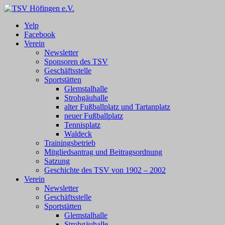
Zum
Inhalt
TSV Höfingen e.V.
TSV Höfingen e.V.
Yelp
springen
Facebook
Verein
Newsletter
Sponsoren des TSV
Geschäftsstelle
Sportstätten
Glemstalhalle
Strohgäuhalle
alter Fußballplatz und Tartanplatz
neuer Fußballplatz
Tennisplatz
Waldeck
Trainingsbetrieb
Mitgliedsantrag und Beitragsordnung
Satzung
Geschichte des TSV von 1902 – 2002
Verein
Newsletter
Geschäftsstelle
Sportstätten
Glemstalhalle
Strohgäuhalle