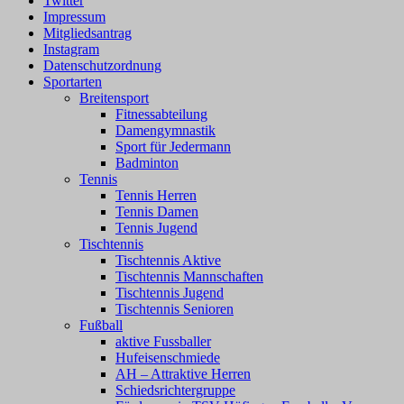
Twitter
Impressum
Mitgliedsantrag
Instagram
Datenschutzordnung
Sportarten
Breitensport
Fitnessabteilung
Damengymnastik
Sport für Jedermann
Badminton
Tennis
Tennis Herren
Tennis Damen
Tennis Jugend
Tischtennis
Tischtennis Aktive
Tischtennis Mannschaften
Tischtennis Jugend
Tischtennis Senioren
Fußball
aktive Fussballer
Hufeisenschmiede
AH – Attraktive Herren
Schiedsrichtergruppe