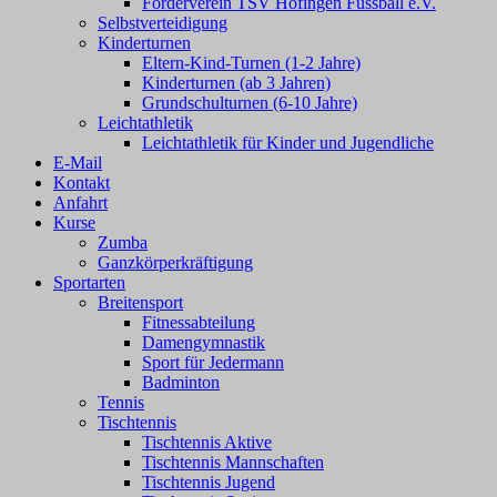
Förderverein TSV Höfingen Fussball e.V.
Selbstverteidigung
Kinderturnen
Eltern-Kind-Turnen (1-2 Jahre)
Kinderturnen (ab 3 Jahren)
Grundschulturnen (6-10 Jahre)
Leichtathletik
Leichtathletik für Kinder und Jugendliche
E-Mail
Kontakt
Anfahrt
Kurse
Zumba
Ganzkörperkräftigung
Sportarten
Breitensport
Fitnessabteilung
Damengymnastik
Sport für Jedermann
Badminton
Tennis
Tischtennis
Tischtennis Aktive
Tischtennis Mannschaften
Tischtennis Jugend