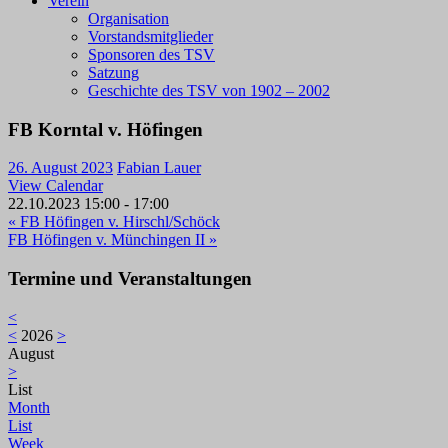
Verein
Organisation
Vorstandsmitglieder
Sponsoren des TSV
Satzung
Geschichte des TSV von 1902 – 2002
FB Korntal v. Höfingen
26. August 2023
Fabian Lauer
View Calendar
22.10.2023
15:00 - 17:00
Beitragsnavigation
« FB Höfingen v. Hirschl/Schöck
FB Höfingen v. Münchingen II »
Termine und Veranstaltungen
<
<
2026
>
August
>
List
Month
List
Week