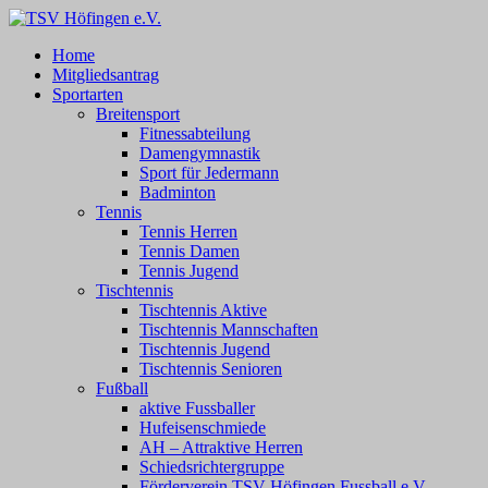
Zum
Inhalt
TSV Höfingen e.V.
TSV Höfingen e.V.
Home
springen
Mitgliedsantrag
Sportarten
Breitensport
Fitnessabteilung
Damengymnastik
Sport für Jedermann
Badminton
Tennis
Tennis Herren
Tennis Damen
Tennis Jugend
Tischtennis
Tischtennis Aktive
Tischtennis Mannschaften
Tischtennis Jugend
Tischtennis Senioren
Fußball
aktive Fussballer
Hufeisenschmiede
AH – Attraktive Herren
Schiedsrichtergruppe
Förderverein TSV Höfingen Fussball e.V.