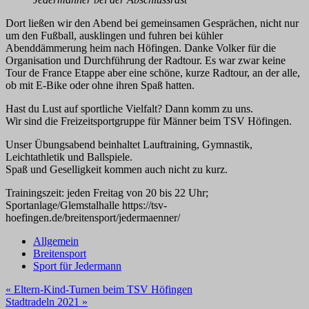
Dort ließen wir den Abend bei gemeinsamen Gesprächen, nicht nur
um den Fußball, ausklingen und fuhren bei kühler
Abenddämmerung heim nach Höfingen. Danke Volker für die
Organisation und Durchführung der Radtour. Es war zwar keine
Tour de France Etappe aber eine schöne, kurze Radtour, an der alle,
ob mit E-Bike oder ohne ihren Spaß hatten.
Hast du Lust auf sportliche Vielfalt? Dann komm zu uns.
Wir sind die Freizeitsportgruppe für Männer beim TSV Höfingen.
Unser Übungsabend beinhaltet Lauftraining, Gymnastik,
Leichtathletik und Ballspiele.
Spaß und Geselligkeit kommen auch nicht zu kurz.
Trainingszeit: jeden Freitag von 20 bis 22 Uhr;
Sportanlage/Glemstalhalle https://tsv-
hoefingen.de/breitensport/jedermaenner/
Allgemein
Breitensport
Sport für Jedermann
Beitragsnavigation
« Eltern-Kind-Turnen beim TSV Höfingen
Stadtradeln 2021 »