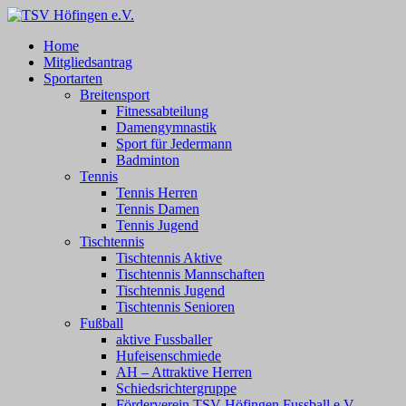
Zum
Inhalt
TSV Höfingen e.V.
TSV Höfingen e.V.
Home
springen
Mitgliedsantrag
Sportarten
Breitensport
Fitnessabteilung
Damengymnastik
Sport für Jedermann
Badminton
Tennis
Tennis Herren
Tennis Damen
Tennis Jugend
Tischtennis
Tischtennis Aktive
Tischtennis Mannschaften
Tischtennis Jugend
Tischtennis Senioren
Fußball
aktive Fussballer
Hufeisenschmiede
AH – Attraktive Herren
Schiedsrichtergruppe
Förderverein TSV Höfingen Fussball e.V.