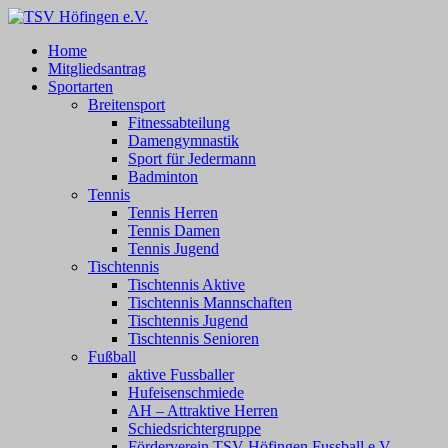
Zum
Inhalt
TSV Höfingen e.V.
TSV Höfingen e.V.
Home
springen
Mitgliedsantrag
Sportarten
Breitensport
Fitnessabteilung
Damengymnastik
Sport für Jedermann
Badminton
Tennis
Tennis Herren
Tennis Damen
Tennis Jugend
Tischtennis
Tischtennis Aktive
Tischtennis Mannschaften
Tischtennis Jugend
Tischtennis Senioren
Fußball
aktive Fussballer
Hufeisenschmiede
AH – Attraktive Herren
Schiedsrichtergruppe
Förderverein TSV Höfingen Fussball e.V.