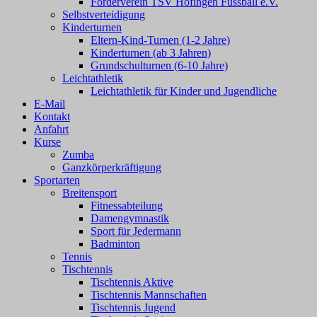
Förderverein TSV Höfingen Fussball e.V.
Selbstverteidigung
Kinderturnen
Eltern-Kind-Turnen (1-2 Jahre)
Kinderturnen (ab 3 Jahren)
Grundschulturnen (6-10 Jahre)
Leichtathletik
Leichtathletik für Kinder und Jugendliche
E-Mail
Kontakt
Anfahrt
Kurse
Zumba
Ganzkörperkräftigung
Sportarten
Breitensport
Fitnessabteilung
Damengymnastik
Sport für Jedermann
Badminton
Tennis
Tischtennis
Tischtennis Aktive
Tischtennis Mannschaften
Tischtennis Jugend