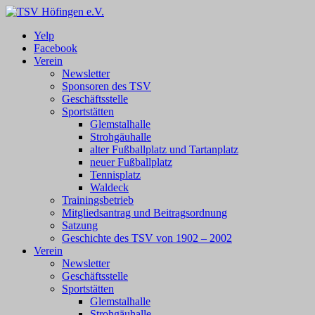
Zum
Inhalt
TSV Höfingen e.V.
TSV Höfingen e.V.
Yelp
springen
Facebook
Verein
Newsletter
Sponsoren des TSV
Geschäftsstelle
Sportstätten
Glemstalhalle
Strohgäuhalle
alter Fußballplatz und Tartanplatz
neuer Fußballplatz
Tennisplatz
Waldeck
Trainingsbetrieb
Mitgliedsantrag und Beitragsordnung
Satzung
Geschichte des TSV von 1902 – 2002
Verein
Newsletter
Geschäftsstelle
Sportstätten
Glemstalhalle
Strohgäuhalle