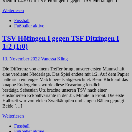
Rietum 14:30 Uhr TSV Höfingen I gegen TSV Merklingen I
Weiterlesen
Fussball
Fußballer aktive
TSV Höfingen I gegen TSF Ditzingen I
1:2 (1:0)
13. November 2022
Vanessa Kling
Die Differenz von einem Treffer bringt unserer ersten Mannschaft
eine verdiente Niederlage. Das Spiel endete mit 1:2. Auf dem Papier
hatte sich ein enges Match bereits abgezeichnet. Beim Blick auf das
knappe Endergebnis wurde diese Erwartung letztlich
bestätigt. Sebastian Utz brachte unseren TSV nach einer
einstudierten Eckballvariante in der 35. Minute in Front. Die erste
Halbzeit war von vielen Zweikämpfen und langen Bällen geprägt.
Beide […]
Weiterlesen
Fussball
Fußballer aktive