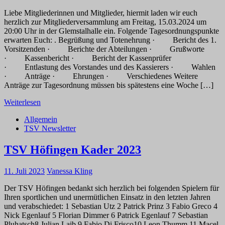
Liebe Mitgliederinnen und Mitglieder, hiermit laden wir euch
herzlich zur Mitgliederversammlung am Freitag, 15.03.2024 um
20:00 Uhr in der Glemstalhalle ein. Folgende Tagesordnungspunkte
erwarten Euch: . Begrüßung und Totenehrung · Bericht des 1.
Vorsitzenden · Berichte der Abteilungen · Grußworte
· Kassenbericht · Bericht der Kassenprüfer
· Entlastung des Vorstandes und des Kassierers · Wahlen
· Anträge · Ehrungen · Verschiedenes Weitere
Anträge zur Tagesordnung müssen bis spätestens eine Woche […]
Weiterlesen
Allgemein
TSV Newsletter
TSV Höfingen Kader 2023
11. Juli 2023
Vanessa Kling
Der TSV Höfingen bedankt sich herzlich bei folgenden Spielern für
Ihren sportlichen und unermütlichen Einsatz in den letzten Jahren
und verabschiedet: 1 Sebastian Utz 2 Patrick Prinz 3 Fabio Greco 4
Nick Egenlauf 5 Florian Dimmer 6 Patrick Egenlauf 7 Sebastian
Pluhatsch8 Julian Laib 9 Fabio Di Frisco10 Leon Thumm 11 Macel