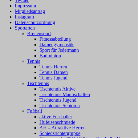
Twitter
Impressum
Mitgliedsantrag
Instagram
Datenschutzordnung
Sportarten
Breitensport
Fitnessabteilung
Damengymnastik
Sport für Jedermann
Badminton
Tennis
Tennis Herren
Tennis Damen
Tennis Jugend
Tischtennis
Tischtennis Aktive
Tischtennis Mannschaften
Tischtennis Jugend
Tischtennis Senioren
Fußball
aktive Fussballer
Hufeisenschmiede
AH – Attraktive Herren
Schiedsrichtergruppe