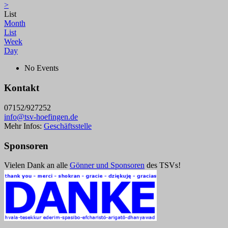
>
List
Month
List
Week
Day
No Events
Kontakt
07152/927252
info@tsv-hoefingen.de
Mehr Infos:
Geschäftsstelle
Sponsoren
Vielen Dank an alle
Gönner und Sponsoren
des TSVs!