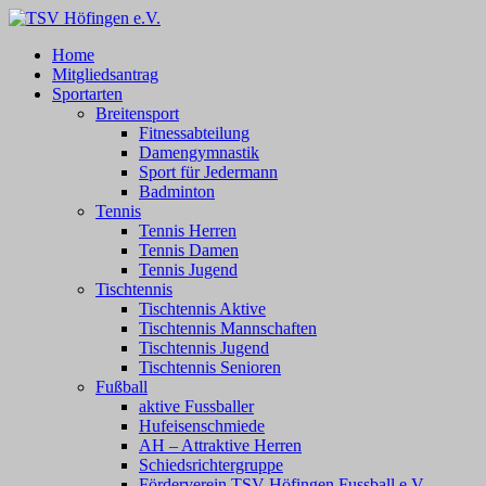
Zum
Inhalt
TSV Höfingen e.V.
TSV Höfingen e.V.
Home
springen
Mitgliedsantrag
Sportarten
Breitensport
Fitnessabteilung
Damengymnastik
Sport für Jedermann
Badminton
Tennis
Tennis Herren
Tennis Damen
Tennis Jugend
Tischtennis
Tischtennis Aktive
Tischtennis Mannschaften
Tischtennis Jugend
Tischtennis Senioren
Fußball
aktive Fussballer
Hufeisenschmiede
AH – Attraktive Herren
Schiedsrichtergruppe
Förderverein TSV Höfingen Fussball e.V.