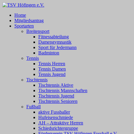
Zum
Inhalt
TSV Höfingen e.V.
TSV Höfingen e.V.
Home
springen
Mitgliedsantrag
Sportarten
Breitensport
Fitnessabteilung
Damengymnastik
Sport für Jedermann
Badminton
Tennis
Tennis Herren
Tennis Damen
Tennis Jugend
Tischtennis
Tischtennis Aktive
Tischtennis Mannschaften
Tischtennis Jugend
Tischtennis Senioren
Fußball
aktive Fussballer
Hufeisenschmiede
AH – Attraktive Herren
Schiedsrichtergruppe
Förderverein TSV Höfingen Fussball e.V.