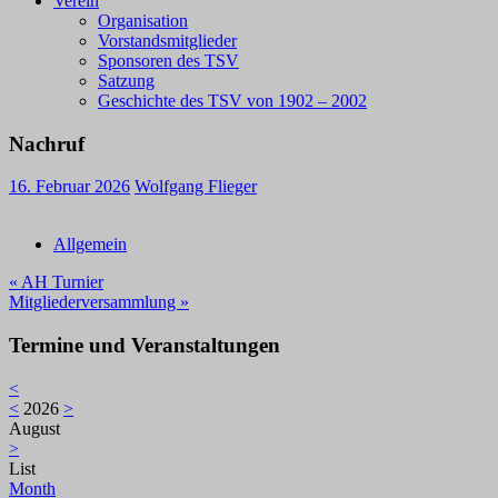
Verein
Organisation
Vorstandsmitglieder
Sponsoren des TSV
Satzung
Geschichte des TSV von 1902 – 2002
Nachruf
16. Februar 2026
Wolfgang Flieger
Allgemein
Beitragsnavigation
« AH Turnier
Mitgliederversammlung »
Termine und Veranstaltungen
<
<
2026
>
August
>
List
Month